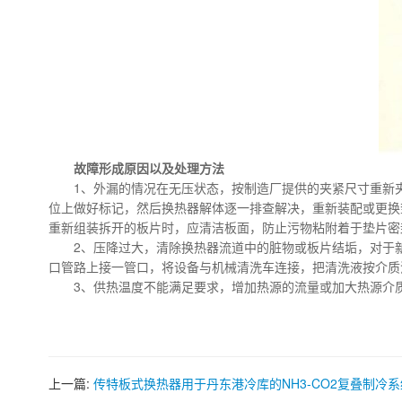
故障形成原因以及处理方法
1、外漏的情况在无压状态，按制造厂提供的夹紧尺寸重新夹紧设
位上做好标记，然后换热器解体逐一排查解决，重新装配或更换
重新组装拆开的板片时，应清洁板面，防止污物粘附着于垫片密
2、压降过大，清除换热器流道中的脏物或板片结垢，对于新
口管路上接一管口，将设备与机械清洗车连接，把清洗液按介质流动的
3、供热温度不能满足要求，增加热源的流量或加大热源介质
上一篇:
传特板式换热器用于丹东港冷库的NH3-CO2复叠制冷系