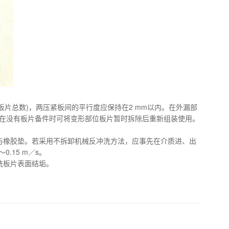
板片总数)，两压紧板间的平行度应保持在2 mm以内。在外漏部
在没有板片备件时可将变形部位板片暂时拆除后重新组装使用。
橡胶垫。若采用不拆卸机械反冲洗方法，应事先在介质进、出
.15 m／s。
洗板片表面结垢。